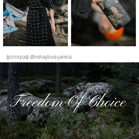
фотограф @mihaylova.yanina