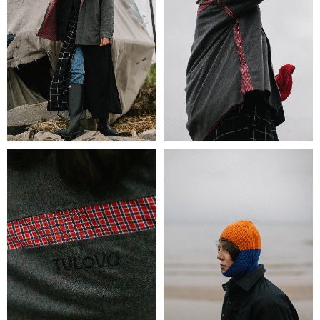
Компания Meta Platforms Inc. признана экстремистской организацией, и
ее деятельность запрещена на территории РФ. WhatsApp, Facebook и
Instagram являются ее продуктами. Реализация Facebook и Instagram на
территории РФ запрещена
+7 993 644 9415
tulovo.spb@yandex.ru
каталог
доставка и оплата
контакты
политика конфиденциальности